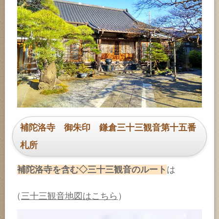
補陀洛寺 御朱印 鎌倉三十三観音第十五番
札所
補陀洛寺を含む◇三十三観音のルート
は
（
三十三観音地図はこちら
）