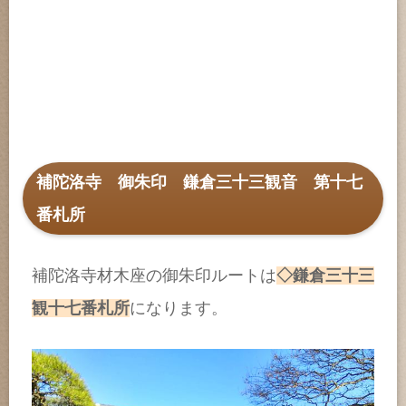
補陀洛寺 御朱印 鎌倉三十三観音 第十七
番札所
補陀洛寺材木座の御朱印ルートは
◇鎌倉三十三
観十七番札所
になります。