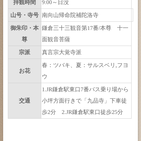
拝観時間
9:00～日没
山号・寺号
南向山帰命院補陀洛寺
御朱印・本
鎌倉三十三観音第17番/本尊 十一
尊
面観音菩薩
宗派
真言宗大覚寺派
春：ツバキ、夏：サルスベリ,フヨ
お花
ウ
1.JR鎌倉駅東口7番バス乗り場から
交通
小坪方面行きで「九品寺」下車徒
歩2分 2.JR鎌倉駅東口徒歩25分