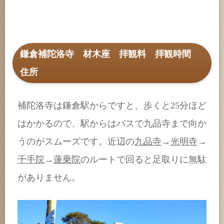
鎌倉補陀洛寺 材木座 拝観料 拝観時間
住所
補陀洛寺は鎌倉駅からですと、歩くと25分ほど
はかかるので、駅からはバスで九品寺まで向か
うのがスムーズです。近辺の
九品寺
→
光明寺
→
千手院
→
蓮乗院
のルートで回ると足取りに無駄
がありません。