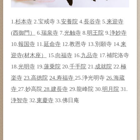
1.
杉本寺
2.宝戒寺 3.
安養院
4.
長谷寺
5.
来迎寺
(西御門）
6.
瑞泉寺
7.
光触寺
8.
明王院
9.
浄妙寺
10.
報国寺
11.
延命寺
12.教恩寺 13.別願寺 14.
来
迎寺(材木座）
15.
向福寺
16.
九品寺
17.補陀洛寺
18.
光明寺
19.
蓮乗院
20.
千手院
21.
成就院
22.
極
楽寺
23.高徳院
24.寿福寺
25.浄光明寺
26.海蔵
寺
27.妙高院
28.建長寺
29.龍峰院 30.
明月院
31.
浄智寺
32.
東慶寺
33.佛日庵